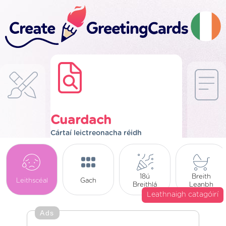
Cuardach
Cártaí leictreonacha réidh
18ú
Breith
Leithscéal
Gach
Breithlá
Leanbh
Leathnaigh catagóirí
Ads