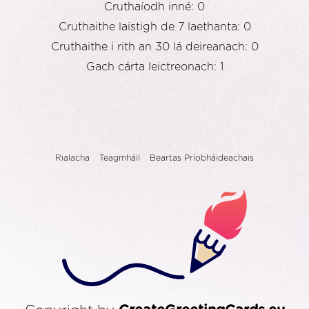
Cruthaíodh inné: 0
Cruthaithe laistigh de 7 laethanta: 0
Cruthaithe i rith an 30 lá deireanach: 0
Gach cárta leictreonach: 1
Rialacha
Teagmháil
Beartas Príobháideachais